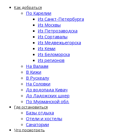
Как добраться
По Карелии
Из Санкт-Петербурга
Из Москвы
Из Петрозаводска
Из Сортавалы
Из Медвежьегорска
Из Кеми
Из Беломорска
Из регионов
На Валаам
В Кижи
В Рускеалу
На Соловки
До водопада Кивач
До Ладожских шхер
По Мурманской обл.
Где остановиться
Базы отдыха
Отели и хостелы
Санатории
Что посмотреть