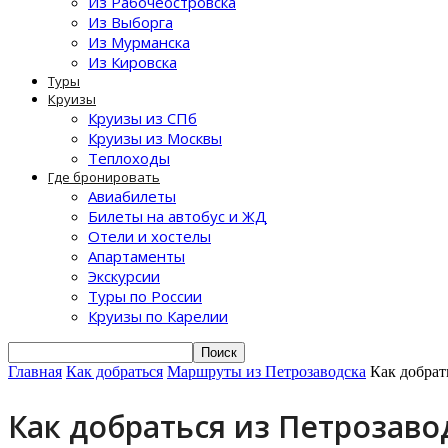
Из Рабочеостровска
Из Выборга
Из Мурманска
Из Кировска
Туры
Круизы
Круизы из СПб
Круизы из Москвы
Теплоходы
Где бронировать
Авиабилеты
Билеты на автобус и ЖД
Отели и хостелы
Апартаменты
Экскурсии
Туры по России
Круизы по Карелии
Главная
Как добраться
Маршруты из Петрозаводска
Как добрат
Как добраться из Петрозаво