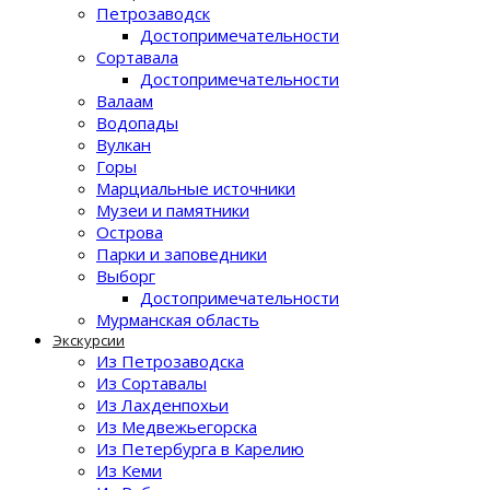
Петрозаводск
Достопримечательности
Сортавала
Достопримечательности
Валаам
Водопады
Вулкан
Горы
Марциальные источники
Музеи и памятники
Острова
Парки и заповедники
Выборг
Достопримечательности
Мурманская область
Экскурсии
Из Петрозаводска
Из Сортавалы
Из Лахденпохьи
Из Медвежьегорска
Из Петербурга в Карелию
Из Кеми