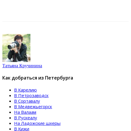
Татьяна Кручинина
Как добраться из Петербурга
В Карелию
В Петрозаводск
В Сортавалу
В Медвежьегорск
На Валаам
В Рускеалу
На Ладожские шхеры
В Кижи