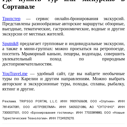
Сортавале
Трипстер
— сервис онлайн-бронирования экскурсий.
Представлены разнообразные авторские маршруты: обзорные,
выездные, тематические, гастрономические, водные и другие
экскурсии от местных жителей.
Sputnik8
предлагает групповые и индивидуальные экскурсии,
а также в мини-группах: можно проехаться на ретропоезде,
посетить Мраморный каньон, пещеры, водопады, совершить
увлекательный поход по природным
достопримечательностям.
YouTravel.me
— удобный сайт, где вы найдете необычные
туры по Карелии и другим направлениям. Можно выбрать
авторские и экскурсионные туры, походы, сплавы, рыбалку,
яхтинг и другие.
Реклама. TRIPSGO PORTAL L.L.C. ИНН 9909760608; ООО «Спутник». ИНН
7814547081; ООО «ЮТРЕВЕЛМИ». ИНН 5405021086; АО "СУТОЧНО". ИНН
7300037501; ООО «Бронирование гостиниц». ИНН 7703389880; ООО «Новые
Туристические Технологии». ИНН 7724929270.