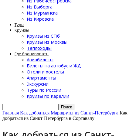
Из Рабочеостровска
Из Выборга
Из Мурманска
Из Кировска
Туры
Круизы
Круизы из СПб
Круизы из Москвы
Теплоходы
Где бронировать
Авиабилеты
Билеты на автобус и ЖД
Отели и хостелы
Апартаменты
Экскурсии
Туры по России
Круизы по Карелии
Главная
Как добраться
Маршруты из Санкт-Петербурга
Как
добраться из Санкт-Петербурга в Сортавалу
Как добраться из Санкт-