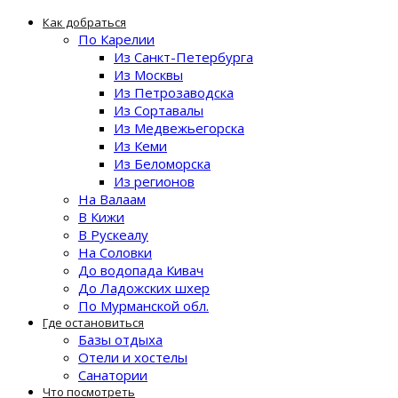
Как добраться
По Карелии
Из Санкт-Петербурга
Из Москвы
Из Петрозаводска
Из Сортавалы
Из Медвежьегорска
Из Кеми
Из Беломорска
Из регионов
На Валаам
В Кижи
В Рускеалу
На Соловки
До водопада Кивач
До Ладожских шхер
По Мурманской обл.
Где остановиться
Базы отдыха
Отели и хостелы
Санатории
Что посмотреть