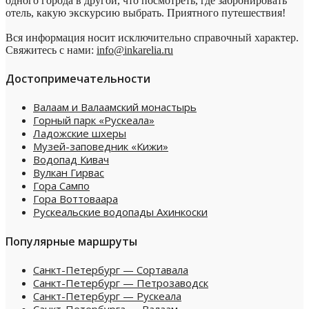
одного города в другой, что посмотреть, где забронировать
отель, какую экскурсию выбрать. Приятного путешествия!
Вся информация носит исключительно справочный характер.
Свяжитесь с нами:
info@inkarelia.ru
Достопримечательности
Валаам и Валаамский монастырь
Горный парк «Рускеала»
Ладожские шхеры
Музей-заповедник «Кижи»
Водопад Кивач
Вулкан Гирвас
Гора Сампо
Гора Воттоваара
Рускеальские водопады Ахинкоски
Популярные маршруты
Санкт-Петербург — Сортавала
Санкт-Петербург — Петрозаводск
Санкт-Петербург — Рускеала
Санкт-Петербурга — Валаам