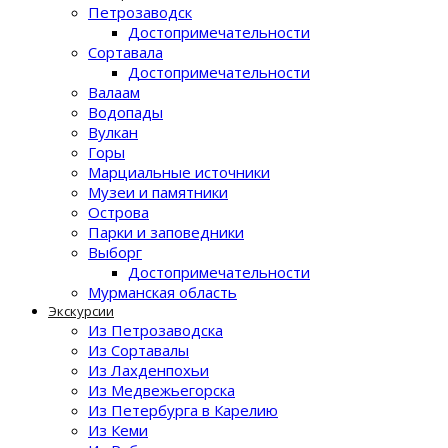
Петрозаводск
Достопримечательности
Сортавала
Достопримечательности
Валаам
Водопады
Вулкан
Горы
Марциальные источники
Музеи и памятники
Острова
Парки и заповедники
Выборг
Достопримечательности
Мурманская область
Экскурсии
Из Петрозаводска
Из Сортавалы
Из Лахденпохьи
Из Медвежьегорска
Из Петербурга в Карелию
Из Кеми