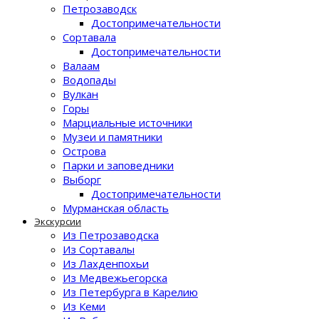
Петрозаводск
Достопримечательности
Сортавала
Достопримечательности
Валаам
Водопады
Вулкан
Горы
Марциальные источники
Музеи и памятники
Острова
Парки и заповедники
Выборг
Достопримечательности
Мурманская область
Экскурсии
Из Петрозаводска
Из Сортавалы
Из Лахденпохьи
Из Медвежьегорска
Из Петербурга в Карелию
Из Кеми