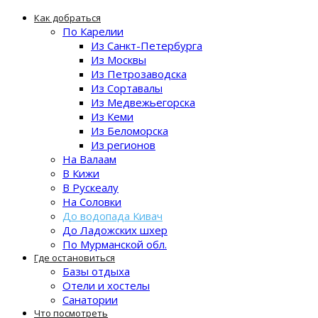
Как добраться
По Карелии
Из Санкт-Петербурга
Из Москвы
Из Петрозаводска
Из Сортавалы
Из Медвежьегорска
Из Кеми
Из Беломорска
Из регионов
На Валаам
В Кижи
В Рускеалу
На Соловки
До водопада Кивач
До Ладожских шхер
По Мурманской обл.
Где остановиться
Базы отдыха
Отели и хостелы
Санатории
Что посмотреть