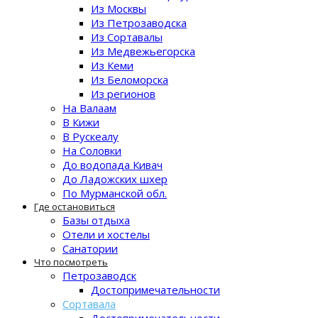
Из Москвы
Из Петрозаводска
Из Сортавалы
Из Медвежьегорска
Из Кеми
Из Беломорска
Из регионов
На Валаам
В Кижи
В Рускеалу
На Соловки
До водопада Кивач
До Ладожских шхер
По Мурманской обл.
Где остановиться
Базы отдыха
Отели и хостелы
Санатории
Что посмотреть
Петрозаводск
Достопримечательности
Сортавала