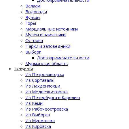
Достопримечательности
Валаам
Водопады
Вулкан
Горы
Марциальные источники
Музеи и памятники
Острова
Парки и заповедники
Выборг
Достопримечательности
Мурманская область
Экскурсии
Из Петрозаводска
Из Сортавалы
Из Лахденпохьи
Из Медвежьегорска
Из Петербурга в Карелию
Из Кеми
Из Рабочеостровска
Из Выборга
Из Мурманска
Из Кировска