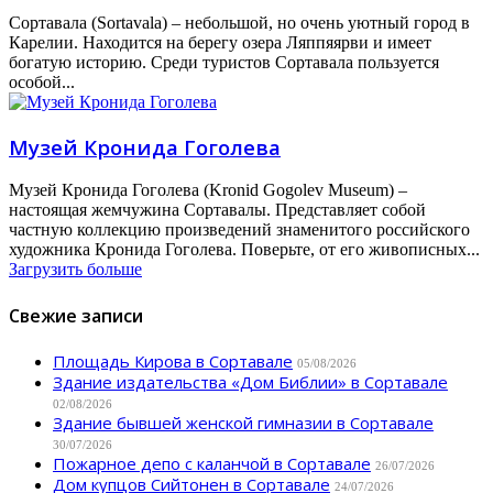
Сортавала (Sortavala) – небольшой, но очень уютный город в
Карелии. Находится на берегу озера Ляппяярви и имеет
богатую историю. Среди туристов Сортавала пользуется
особой...
Музей Кронида Гоголева
Музей Кронида Гоголева (Kronid Gogolev Museum) –
настоящая жемчужина Сортавалы. Представляет собой
частную коллекцию произведений знаменитого российского
художника Кронида Гоголева. Поверьте, от его живописных...
Загрузить больше
Свежие записи
Площадь Кирова в Сортавале
05/08/2026
Здание издательства «Дом Библии» в Сортавале
02/08/2026
Здание бывшей женской гимназии в Сортавале
30/07/2026
Пожарное депо с каланчой в Сортавале
26/07/2026
Дом купцов Сийтонен в Сортавале
24/07/2026