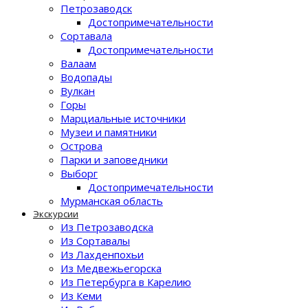
Петрозаводск
Достопримечательности
Сортавала
Достопримечательности
Валаам
Водопады
Вулкан
Горы
Марциальные источники
Музеи и памятники
Острова
Парки и заповедники
Выборг
Достопримечательности
Мурманская область
Экскурсии
Из Петрозаводска
Из Сортавалы
Из Лахденпохьи
Из Медвежьегорска
Из Петербурга в Карелию
Из Кеми