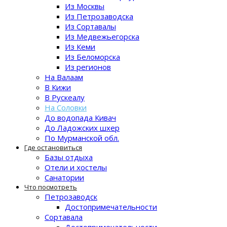
Из Москвы
Из Петрозаводска
Из Сортавалы
Из Медвежьегорска
Из Кеми
Из Беломорска
Из регионов
На Валаам
В Кижи
В Рускеалу
На Соловки
До водопада Кивач
До Ладожских шхер
По Мурманской обл.
Где остановиться
Базы отдыха
Отели и хостелы
Санатории
Что посмотреть
Петрозаводск
Достопримечательности
Сортавала