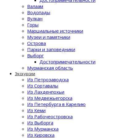
Достопримечательности
Валаам
Водопады
Вулкан
Горы
Марциальные источники
Музеи и памятники
Острова
Парки и заповедники
Выборг
Достопримечательности
Мурманская область
Экскурсии
Из Петрозаводска
Из Сортавалы
Из Лахденпохьи
Из Медвежьегорска
Из Петербурга в Карелию
Из Кеми
Из Рабочеостровска
Из Выборга
Из Мурманска
Из Кировска