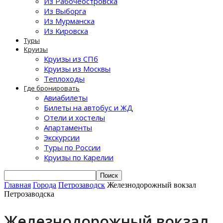
Из Рабочеостровска
Из Выборга
Из Мурманска
Из Кировска
Туры
Круизы
Круизы из СПб
Круизы из Москвы
Теплоходы
Где бронировать
Авиабилеты
Билеты на автобус и ЖД
Отели и хостелы
Апартаменты
Экскурсии
Туры по России
Круизы по Карелии
Главная
Города
Петрозаводск
Железнодорожный вокзал
Петрозаводска
Железнодорожный вокзал