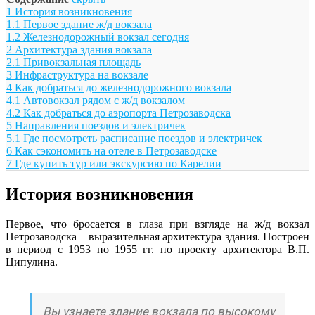
1
История возникновения
1.1
Первое здание ж/д вокзала
1.2
Железнодорожный вокзал сегодня
2
Архитектура здания вокзала
2.1
Привокзальная площадь
3
Инфраструктура на вокзале
4
Как добраться до железнодорожного вокзала
4.1
Автовокзал рядом с ж/д вокзалом
4.2
Как добраться до аэропорта Петрозаводска
5
Направления поездов и электричек
5.1
Где посмотреть расписание поездов и электричек
6
Как сэкономить на отеле в Петрозаводске
7
Где купить тур или экскурсию по Карелии
История возникновения
Первое, что бросается в глаза при взгляде на ж/д вокзал
Петрозаводска – выразительная архитектура здания. Построен
в период с 1953 по 1955 гг. по проекту архитектора В.П.
Ципулина.
Вы узнаете здание вокзала по высокому