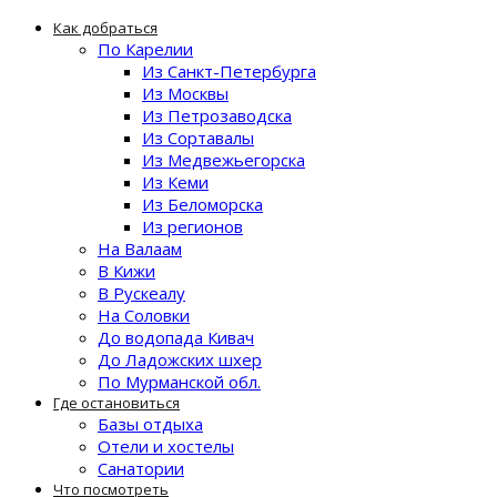
Как добраться
По Карелии
Из Санкт-Петербурга
Из Москвы
Из Петрозаводска
Из Сортавалы
Из Медвежьегорска
Из Кеми
Из Беломорска
Из регионов
На Валаам
В Кижи
В Рускеалу
На Соловки
До водопада Кивач
До Ладожских шхер
По Мурманской обл.
Где остановиться
Базы отдыха
Отели и хостелы
Санатории
Что посмотреть