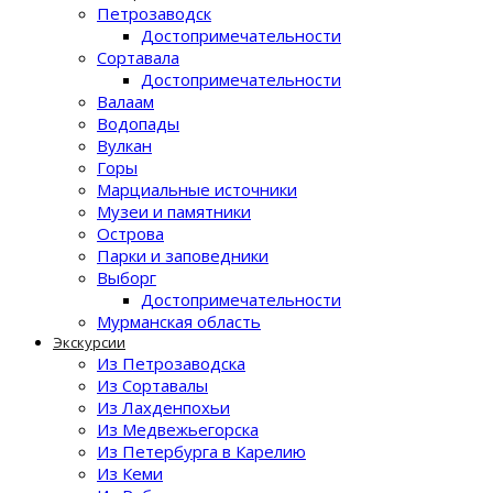
Петрозаводск
Достопримечательности
Сортавала
Достопримечательности
Валаам
Водопады
Вулкан
Горы
Марциальные источники
Музеи и памятники
Острова
Парки и заповедники
Выборг
Достопримечательности
Мурманская область
Экскурсии
Из Петрозаводска
Из Сортавалы
Из Лахденпохьи
Из Медвежьегорска
Из Петербурга в Карелию
Из Кеми