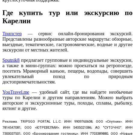
Где купить тур или экскурсию по
Карелии
Трипстер
— сервис онлайн-бронирования экскурсий.
Представлены разнообразные авторские маршруты: обзорные,
выездные, тематические, гастрономические, водные и другие
экскурсии от местных жителей.
Sputnik8
предлагает групповые и индивидуальные экскурсии,
а также в мини-группах: можно проехаться на ретропоезде,
посетить Мраморный каньон, пещеры, водопады, совершить
увлекательный поход по природным
достопримечательностям.
YouTravel.me
— удобный сайт, где вы найдете необычные
туры по Карелии и другим направлениям. Можно выбрать
авторские и экскурсионные туры, походы, сплавы, рыбалку,
яхтинг и другие.
Реклама. TRIPSGO PORTAL L.L.C. ИНН 9909760608; ООО «Спутник». ИНН
7814547081; ООО «ЮТРЕВЕЛМИ». ИНН 5405021086; АО "СУТОЧНО". ИНН
7300037501; ООО «Бронирование гостиниц». ИНН 7703389880; ООО «Новые