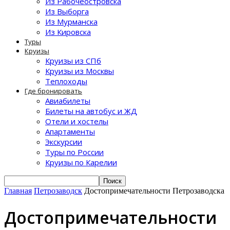
Из Рабочеостровска
Из Выборга
Из Мурманска
Из Кировска
Туры
Круизы
Круизы из СПб
Круизы из Москвы
Теплоходы
Где бронировать
Авиабилеты
Билеты на автобус и ЖД
Отели и хостелы
Апартаменты
Экскурсии
Туры по России
Круизы по Карелии
Главная
Петрозаводск
Достопримечательности Петрозаводска
Достопримечательности