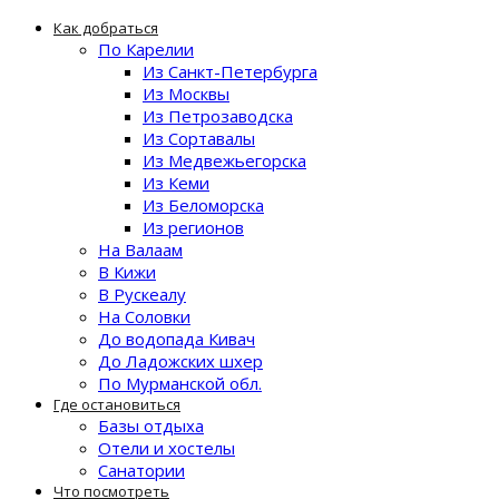
Как добраться
По Карелии
Из Санкт-Петербурга
Из Москвы
Из Петрозаводска
Из Сортавалы
Из Медвежьегорска
Из Кеми
Из Беломорска
Из регионов
На Валаам
В Кижи
В Рускеалу
На Соловки
До водопада Кивач
До Ладожских шхер
По Мурманской обл.
Где остановиться
Базы отдыха
Отели и хостелы
Санатории
Что посмотреть