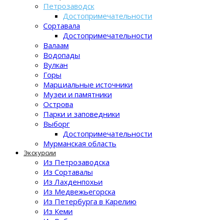
Петрозаводск
Достопримечательности
Сортавала
Достопримечательности
Валаам
Водопады
Вулкан
Горы
Марциальные источники
Музеи и памятники
Острова
Парки и заповедники
Выборг
Достопримечательности
Мурманская область
Экскурсии
Из Петрозаводска
Из Сортавалы
Из Лахденпохьи
Из Медвежьегорска
Из Петербурга в Карелию
Из Кеми