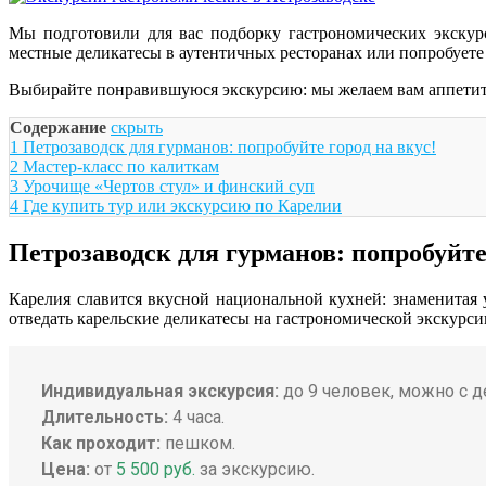
Мы подготовили для вас подборку гастрономических экскур
местные деликатесы в аутентичных ресторанах или попробует
Выбирайте понравившуюся экскурсию: мы желаем вам аппетит
Содержание
скрыть
1
Петрозаводск для гурманов: попробуйте город на вкус!
2
Мастер-класс по калиткам
3
Урочище «Чертов стул» и финский суп
4
Где купить тур или экскурсию по Карелии
Петрозаводск для гурманов: попробуйте 
Карелия славится вкусной национальной кухней: знаменитая 
отведать карельские деликатесы на гастрономической экскурси
Индивидуальная экскурсия:
до 9 человек, можно с д
Длительность:
4 часа.
Как проходит:
пешком.
Цена:
от
5 500 руб.
за экскурсию.