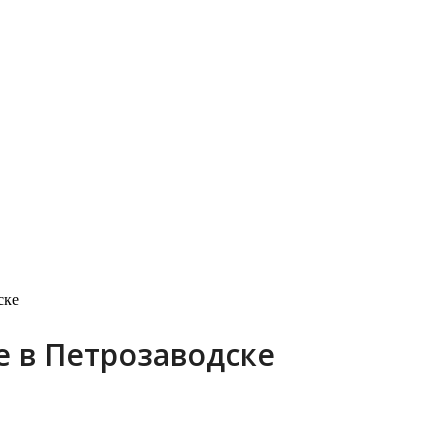
ске
е в Петрозаводске