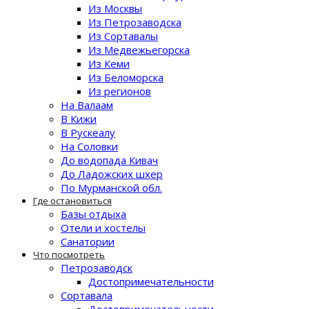
Из Москвы
Из Петрозаводска
Из Сортавалы
Из Медвежьегорска
Из Кеми
Из Беломорска
Из регионов
На Валаам
В Кижи
В Рускеалу
На Соловки
До водопада Кивач
До Ладожских шхер
По Мурманской обл.
Где остановиться
Базы отдыха
Отели и хостелы
Санатории
Что посмотреть
Петрозаводск
Достопримечательности
Сортавала