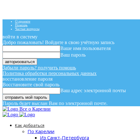
О проекте
Помощь
Частые вопросы
войти в систему
Добро пожаловать! Войдите в свою учётную запись
Ваше имя пользователя
Ваш пароль
Забыли пароль? получить помощь
Политика обработки персональных данных
восстановление пароля
Восстановите свой пароль
Ваш адрес электронной почты
Пароль будет выслан Вам по электронной почте.
Все о Карелии
Как добраться
По Карелии
Из Санкт-Петербурга