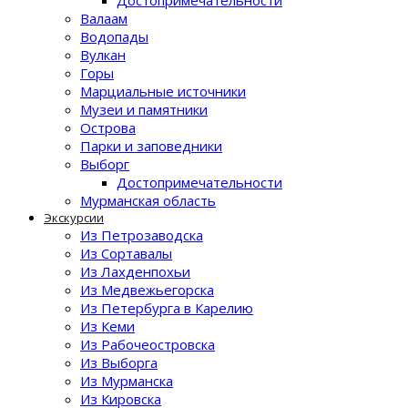
Достопримечательности
Валаам
Водопады
Вулкан
Горы
Марциальные источники
Музеи и памятники
Острова
Парки и заповедники
Выборг
Достопримечательности
Мурманская область
Экскурсии
Из Петрозаводска
Из Сортавалы
Из Лахденпохьи
Из Медвежьегорска
Из Петербурга в Карелию
Из Кеми
Из Рабочеостровска
Из Выборга
Из Мурманска
Из Кировска