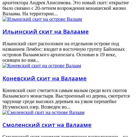
архитектора Андрея Анисимова. Это новый скит: открытие
было связано с 20-летием возрождения монашеской жизни
Валаама. На территории...
Ильинский скит на Валааме
Ильинский скит расположен на отдельном острове под
названием Лембос: входит в восточную группу Байонных
островов Валаамского архипелага. Основан в 19 веке,
освящен во имя...
Коневский скит на Валааме
Коневский скит считается самым малым среди всех скитов
Валаамского монастыря. Выстроенный из дерева, смотрится
чарующе среди высоких деревьев на узком перешейке
Игуменских озер. Возведен во...
Смоленский скит на Валааме
Смоленский скит занимает живописное расположение – на