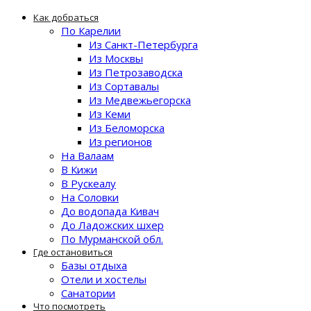
Как добраться
По Карелии
Из Санкт-Петербурга
Из Москвы
Из Петрозаводска
Из Сортавалы
Из Медвежьегорска
Из Кеми
Из Беломорска
Из регионов
На Валаам
В Кижи
В Рускеалу
На Соловки
До водопада Кивач
До Ладожских шхер
По Мурманской обл.
Где остановиться
Базы отдыха
Отели и хостелы
Санатории
Что посмотреть