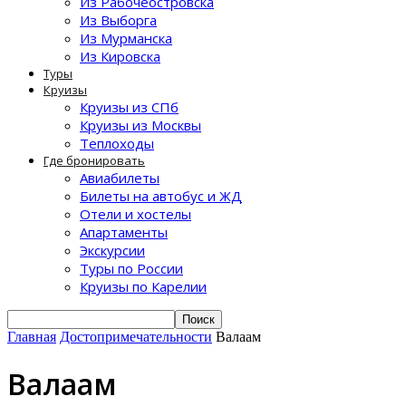
Из Рабочеостровска
Из Выборга
Из Мурманска
Из Кировска
Туры
Круизы
Круизы из СПб
Круизы из Москвы
Теплоходы
Где бронировать
Авиабилеты
Билеты на автобус и ЖД
Отели и хостелы
Апартаменты
Экскурсии
Туры по России
Круизы по Карелии
Главная
Достопримечательности
Валаам
Валаам