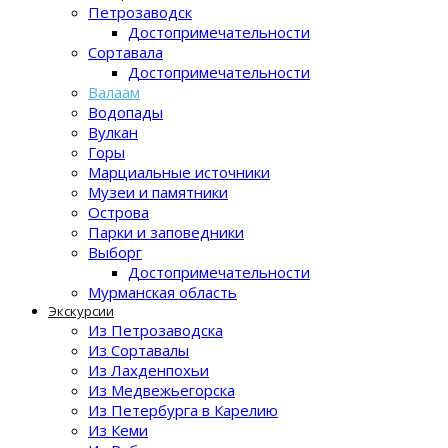
Петрозаводск
Достопримечательности
Сортавала
Достопримечательности
Валаам
Водопады
Вулкан
Горы
Марциальные источники
Музеи и памятники
Острова
Парки и заповедники
Выборг
Достопримечательности
Мурманская область
Экскурсии
Из Петрозаводска
Из Сортавалы
Из Лахденпохьи
Из Медвежьегорска
Из Петербурга в Карелию
Из Кеми