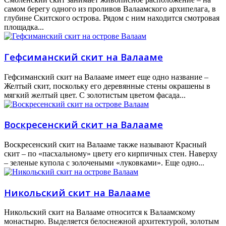
самом берегу одного из проливов Валаамского архипелага, в
глубине Скитского острова. Рядом с ним находится смотровая
площадка...
Гефсиманский скит на Валааме
Гефсиманский скит на Валааме имеет еще одно название –
Желтый скит, поскольку его деревянные стены окрашены в
мягкий желтый цвет. С золотистым цветом фасада...
Воскресенский скит на Валааме
Воскресенский скит на Валааме также называют Красный
скит – по «пасхальному» цвету его кирпичных стен. Наверху
– зеленые купола с золочеными «луковками». Еще одно...
Никольский скит на Валааме
Никольский скит на Валааме относится к Валаамскому
монастырю. Выделяется белоснежной архитектурой, золотым