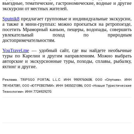
выездные, тематические, гастрономические, водные и другие
экскурсии от местных жителей.
Sputnik8
предлагает групповые и индивидуальные экскурсии,
а также в мини-группах: можно проехаться на ретропоезде,
посетить Мраморный каньон, пещеры, водопады, совершить
увлекательный поход по природным
достопримечательностям.
YouTravel.me
— удобный сайт, где вы найдете необычные
туры по Карелии и другим направлениям. Можно выбрать
авторские и экскурсионные туры, походы, сплавы, рыбалку,
яхтинг и другие.
Реклама. TRIPSGO PORTAL L.L.C. ИНН 9909760608; ООО «Спутник». ИНН
7814547081; ООО «ЮТРЕВЕЛМИ». ИНН 5405021086; ООО «Новые Туристические
Технологии». ИНН 7724929270.