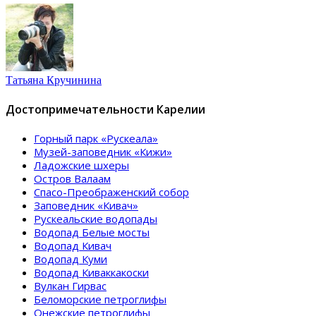
Татьяна Кручинина
Достопримечательности Карелии
Горный парк «Рускеала»
Музей-заповедник «Кижи»
Ладожские шхеры
Остров Валаам
Спасо-Преображенский собор
Заповедник «Кивач»
Рускеальские водопады
Водопад Белые мосты
Водопад Кивач
Водопад Куми
Водопад Киваккакоски
Вулкан Гирвас
Беломорские петроглифы
Онежские петроглифы