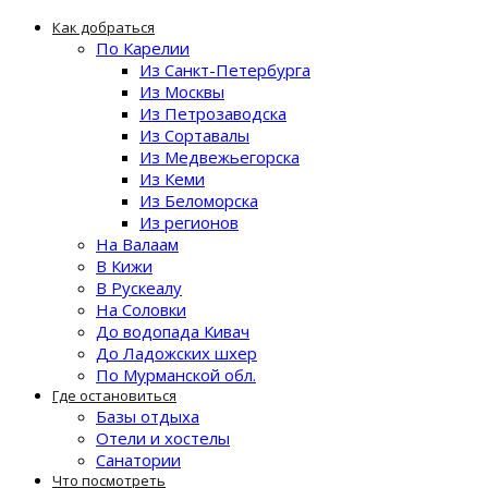
Как добраться
По Карелии
Из Санкт-Петербурга
Из Москвы
Из Петрозаводска
Из Сортавалы
Из Медвежьегорска
Из Кеми
Из Беломорска
Из регионов
На Валаам
В Кижи
В Рускеалу
На Соловки
До водопада Кивач
До Ладожских шхер
По Мурманской обл.
Где остановиться
Базы отдыха
Отели и хостелы
Санатории
Что посмотреть