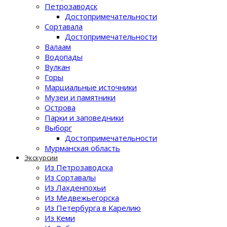
Петрозаводск
Достопримечательности
Сортавала
Достопримечательности
Валаам
Водопады
Вулкан
Горы
Марциальные источники
Музеи и памятники
Острова
Парки и заповедники
Выборг
Достопримечательности
Мурманская область
Экскурсии
Из Петрозаводска
Из Сортавалы
Из Лахденпохьи
Из Медвежьегорска
Из Петербурга в Карелию
Из Кеми