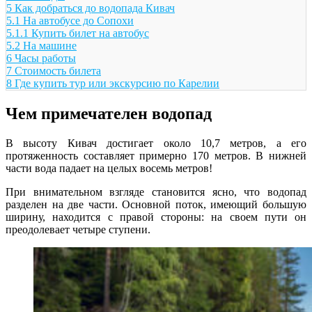
5
Как добраться до водопада Кивач
5.1
На автобусе до Сопохи
5.1.1
Купить билет на автобус
5.2
На машине
6
Часы работы
7
Стоимость билета
8
Где купить тур или экскурсию по Карелии
Чем примечателен водопад
В высоту Кивач достигает около 10,7 метров, а его
протяженность составляет примерно 170 метров. В нижней
части вода падает на целых восемь метров!
При внимательном взгляде становится ясно, что водопад
разделен на две части. Основной поток, имеющий большую
ширину, находится с правой стороны: на своем пути он
преодолевает четыре ступени.