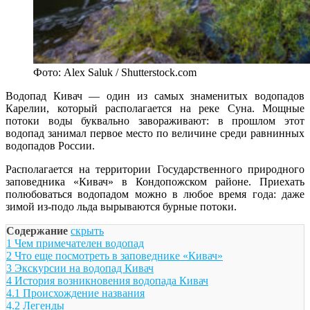
Фото: Alex Saluk / Shutterstock.com
Водопад Кивач — один из самых знаменитых водопадов
Карелии, который располагается на реке Суна. Мощные
потоки воды буквально завораживают: в прошлом этот
водопад занимал первое место по величине среди равнинных
водопадов России.
Располагается на территории Государственного природного
заповедника «Кивач» в Кондопожском районе. Приехать
полюбоваться водопадом можно в любое время года: даже
зимой из-подо льда вырываются бурные потоки.
Содержание
скрыть
1
Чем примечателен водопад
2
Что еще посмотреть в заповеднике «Кивач»
3
Экскурсии на водопад Кивач
4
История возникновения водопада Кивач
4.1
Происхождение названия
4.2
Легенды