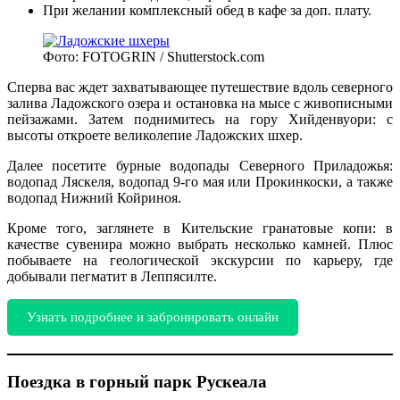
При желании комплексный обед в кафе за доп. плату.
Фото: FOTOGRIN / Shutterstock.com
Сперва вас ждет захватывающее путешествие вдоль северного
залива Ладожского озера и остановка на мысе с живописными
пейзажами. Затем поднимитесь на гору Хийденвуори: с
высоты откроете великолепие Ладожских шхер.
Далее посетите бурные водопады Северного Приладожья:
водопад Ляскеля, водопад 9-го мая или Прокинкоски, а также
водопад Нижний Койриноя.
Кроме того, заглянете в Кительские гранатовые копи: в
качестве сувенира можно выбрать несколько камней. Плюс
побываете на геологической экскурсии по карьеру, где
добывали пегматит в Леппясилте.
Узнать подробнее и забронировать онлайн
Поездка в горный парк Рускеала