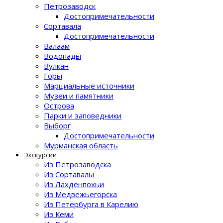
Петрозаводск
Достопримечательности
Сортавала
Достопримечательности
Валаам
Водопады
Вулкан
Горы
Марциальные источники
Музеи и памятники
Острова
Парки и заповедники
Выборг
Достопримечательности
Мурманская область
Экскурсии
Из Петрозаводска
Из Сортавалы
Из Лахденпохьи
Из Медвежьегорска
Из Петербурга в Карелию
Из Кеми