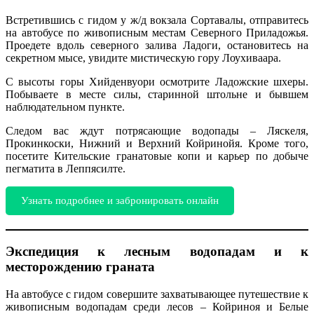
Встретившись с гидом у ж/д вокзала Сортавалы, отправитесь
на автобусе по живописным местам Северного Приладожья.
Проедете вдоль северного залива Ладоги, остановитесь на
секретном мысе, увидите мистическую гору Лоухиваара.
С высоты горы Хийденвуори осмотрите Ладожские шхеры.
Побываете в месте силы, старинной штольне и бывшем
наблюдательном пункте.
Следом вас ждут потрясающие водопады – Ляскеля,
Прокинкоски, Нижний и Верхний Койринойя. Кроме того,
посетите Кительские гранатовые копи и карьер по добыче
пегматита в Леппясилте.
Узнать подробнее и забронировать онлайн
Экспедиция к лесным водопадам и к
месторождению граната
На автобусе с гидом совершите захватывающее путешествие к
живописным водопадам среди лесов – Койриноя и Белые