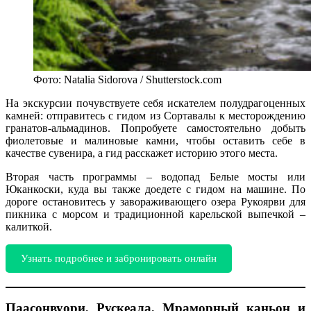
Фото: Natalia Sidorova / Shutterstock.com
На экскурсии почувствуете себя искателем полудрагоценных
камней: отправитесь с гидом из Сортавалы к месторождению
гранатов-альмадинов. Попробуете самостоятельно добыть
фиолетовые и малиновые камни, чтобы оставить себе в
качестве сувенира, а гид расскажет историю этого места.
Вторая часть программы – водопад Белые мосты или
Юканкоски, куда вы также доедете с гидом на машине. По
дороге остановитесь у завораживающего озера Рукоярви для
пикника с морсом и традиционной карельской выпечкой –
калиткой.
Узнать подробнее и забронировать онлайн
Паасонвуори, Рускеала, Мраморный каньон и