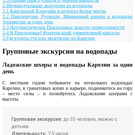
1.5
Горный парк Рускеала и деревня викингов
2
Индивидуальные экскурсии на водопады
2.1
Карельский Клондайк и водопад Белые мосты
2.2
Паасонвуори, Рускеала, Мраморный каньон и водопады
Ахинкоски за один день
2.3
Нетуристическое Приладожье: красота первозданности
2.4
В Приладожье! Фэнтези-край удивительной красоты
3
Где купить тур или экскурсию по Карелии
Групповые экскурсии на водопады
Ладожские шхеры и водопады Карелии за один
день
С местным гидом побываете на нескольких водопадах
Карелии, в гранатовых копях и карьере, поднимитесь на гору
– место силы – и полюбуетесь Ладожскими шхерами с
высоты.
Групповая экскурсия:
до 33 человек, можно с
детьми.
Длительность:
7,5 часов.