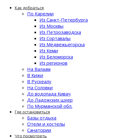
Как добраться
По Карелии
Из Санкт-Петербурга
Из Москвы
Из Петрозаводска
Из Сортавалы
Из Медвежьегорска
Из Кеми
Из Беломорска
Из регионов
На Валаам
В Кижи
В Рускеалу
На Соловки
До водопада Кивач
До Ладожских шхер
По Мурманской обл.
Где остановиться
Базы отдыха
Отели и хостелы
Санатории
Что посмотреть