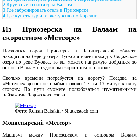
2
Круизный теплоход на Валаам
3
Где забронировать отель в Приозерске
4
Где купить тур или экскурсию по Карелии
Из Приозерска на Валаам на
скоростном «Метеоре»
Поскольку город Приозерск в Ленинградской области
находится на берегу озера Вуокса и имеет выход в Ладожское
озеро по реке Вуокса, то вы можете напрямую добраться до
острова Валаам на удобном скоростном теплоходе.
Сколько времени потребуется на дорогу? Поездка на
«Метеоре» до острова займет около 1 часа 15 минут в одну
сторону. По пути сможете полюбоваться изумительными
пейзажами Ладожского озера.
Фото: Roman Babakin / Shutterstock.com
Монастырский «Метеор»
Маршрут между Приозерском и островом Валаам