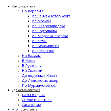
Как добраться
По Карелии
Из Санкт-Петербурга
Из Москвы
Из Петрозаводска
Из Сортавалы
Из Медвежьегорска
Из Кеми
Из Беломорска
Из регионов
На Валаам
В Кижи
В Рускеалу
На Соловки
До водопада Кивач
До Ладожских шхер
По Мурманской обл.
Где остановиться
Базы отдыха
Отели и хостелы
Санатории
Что посмотреть