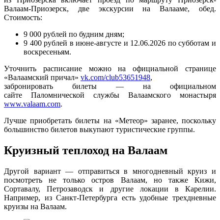
Валаам-Приозерск, две экскурсии на Валааме, обед.
Стоимость:
9 000 рублей по будним дням;
9 400 рублей в июне-августе и 12.06.2026 по субботам и
воскресеньям.
Уточнить расписание можно на официальной странице
«Валаамский причал»
vk.com/club53651948
,
забронировать билеты — на официальном
сайте Паломнической службы Валаамского монастыря
www.valaam.com
.
Лучше приобретать билеты на «Метеор» заранее, поскольку
большинство билетов выкупают туристические группы.
Круизный теплоход на Валаам
Другой вариант — отправиться в многодневный круиз и
посмотреть не только остров Валаам, но также Кижи,
Сортавалу, Петрозаводск и другие локации в Карелии.
Например, из Санкт-Петербурга есть удобные трехдневные
круизы на Валаам.