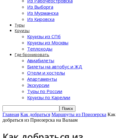
Из Рабочеостровска
Из Выборга
Из Мурманска
Из Кировска
Туры
Круизы
Круизы из СПб
Круизы из Москвы
Теплоходы
Где бронировать
Авиабилеты
Билеты на автобус и ЖД
Отели и хостелы
Апартаменты
Экскурсии
Туры по России
Круизы по Карелии
Главная
Как добраться
Маршруты из Приозерска
Как
добраться из Приозерска на Валаам
Как добраться из