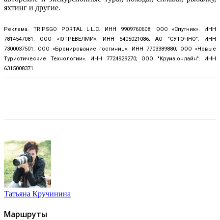
яхтинг и другие.
Реклама. TRIPSGO PORTAL L.L.C. ИНН 9909760608; ООО «Спутник». ИНН
7814547081; ООО «ЮТРЕВЕЛМИ». ИНН 5405021086; АО "СУТОЧНО". ИНН
7300037501; ООО «Бронирование гостиниц». ИНН 7703389880; ООО «Новые
Туристические Технологии». ИНН 7724929270; ООО "Круиз.онлайн". ИНН
6315008371.
Татьяна Кручинина
Маршруты