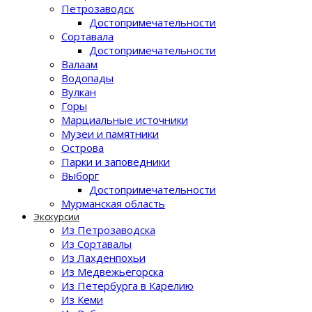
Петрозаводск
Достопримечательности
Сортавала
Достопримечательности
Валаам
Водопады
Вулкан
Горы
Марциальные источники
Музеи и памятники
Острова
Парки и заповедники
Выборг
Достопримечательности
Мурманская область
Экскурсии
Из Петрозаводска
Из Сортавалы
Из Лахденпохьи
Из Медвежьегорска
Из Петербурга в Карелию
Из Кеми