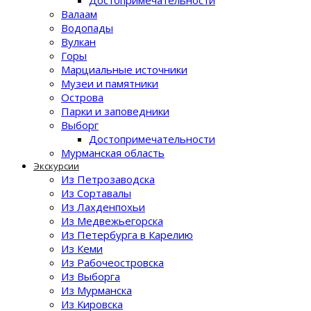
Достопримечательности
Валаам
Водопады
Вулкан
Горы
Марциальные источники
Музеи и памятники
Острова
Парки и заповедники
Выборг
Достопримечательности
Мурманская область
Экскурсии
Из Петрозаводска
Из Сортавалы
Из Лахденпохьи
Из Медвежьегорска
Из Петербурга в Карелию
Из Кеми
Из Рабочеостровска
Из Выборга
Из Мурманска
Из Кировска