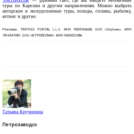
YouTravel.me
— удобный сайт, где вы найдете необычные
туры по Карелии и другим направлениям. Можно выбрать
авторские и экскурсионные туры, походы, сплавы, рыбалку,
яхтинг и другие.
Реклама. TRIPSGO PORTAL L.L.C. ИНН 9909760608; ООО «Спутник». ИНН
7814547081; ООО «ЮТРЕВЕЛМИ». ИНН 5405021086.
Татьяна Кручинина
Петрозаводск