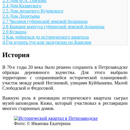
2.3
Дом Ф.А. Орехова
2.4
Дом Казанского
2.5
Дом лесничего Кучевского
2.6
Дом Леонтьева
2.7
Часовня губернской земской больницы
2.8
Бывшие корпуса губернской земской больницы
2.9
Кузница
3
Как добраться до исторического квартала
4
Где купить тур или экскурсию по Карелии
История
В 70-е годы 20 века было решено сохранить в Петрозаводске
образцы деревянного зодчества. Для этого выбрали
территорию с сохранившейся исторической планировкой:
участок между рекой Неглинкой, улицами Куйбышева, Малой
Слободской и Федосовой.
Важную роль в реновации исторического квартала сыграл
музей-заповедник Кижи, который участвовал в реставрации
многих старинных домов.
Фото: © Иванова Екатерина