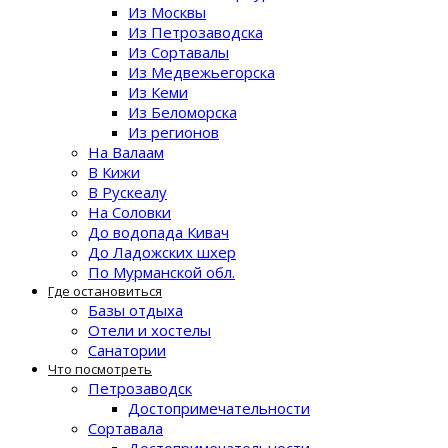
Из Москвы
Из Петрозаводска
Из Сортавалы
Из Медвежьегорска
Из Кеми
Из Беломорска
Из регионов
На Валаам
В Кижи
В Рускеалу
На Соловки
До водопада Кивач
До Ладожских шхер
По Мурманской обл.
Где остановиться
Базы отдыха
Отели и хостелы
Санатории
Что посмотреть
Петрозаводск
Достопримечательности
Сортавала