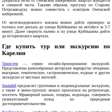
Добраться легко от Онежской набережной: квартал находится
в северной части. Такими образом, прогулку по Старому
Петрозаводску можно совместить с осмотром Онежской
набережной.
От железнодорожного вокзала можно дойти примерно за
полчаса или доехать до улицы Куйбышева на автобусе за 5-7
минут. Далее свернуть налево и по улице Куйбышева дойти
до исторического квартала.
Где купить тур или экскурсию по
Карелии
Трипстер
— сервис онлайн-бронирования экскурсий.
Представлены разнообразные авторские маршруты: обзорные,
выездные, тематические, гастрономические, водные и другие
экскурсии от местных жителей.
Sputnik8
предлагает групповые и индивидуальные экскурсии,
а также в мини-группах: можно проехаться на ретропоезде,
посетить Мраморный каньон, пещеры, водопады, совершить
увлекательный поход по природным
достопримечательностям.