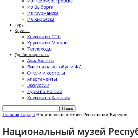
Из Рабочеостровска
Из Выборга
Из Мурманска
Из Кировска
Туры
Круизы
Круизы из СПб
Круизы из Москвы
Теплоходы
Где бронировать
Авиабилеты
Билеты на автобус и ЖД
Отели и хостелы
Апартаменты
Экскурсии
Туры по России
Круизы по Карелии
Главная
Города
Национальный музей Республики Карелия
Национальный музей Респу