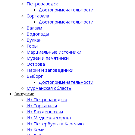
Петрозаводск
Достопримечательности
Сортавала
Достопримечательности
Валаам
Водопады
Вулкан
Горы
Марциальные источники
Музеи и памятники
Острова
Парки и заповедники
Выборг
Достопримечательности
Мурманская область
Экскурсии
Из Петрозаводска
Из Сортавалы
Из Лахденпохьи
Из Медвежьегорска
Из Петербурга в Карелию
Из Кеми