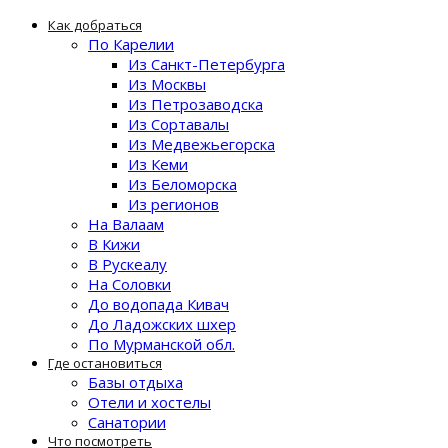
Как добраться
По Карелии
Из Санкт-Петербурга
Из Москвы
Из Петрозаводска
Из Сортавалы
Из Медвежьегорска
Из Кеми
Из Беломорска
Из регионов
На Валаам
В Кижи
В Рускеалу
На Соловки
До водопада Кивач
До Ладожских шхер
По Мурманской обл.
Где остановиться
Базы отдыха
Отели и хостелы
Санатории
Что посмотреть