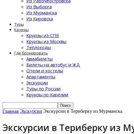
Из Рабочеостровска
Из Выборга
Из Мурманска
Из Кировска
Туры
Круизы
Круизы из СПб
Круизы из Москвы
Теплоходы
Где бронировать
Авиабилеты
Билеты на автобус и ЖД
Отели и хостелы
Апартаменты
Экскурсии
Туры по России
Круизы по Карелии
Главная
Экскурсии
Экскурсии в Териберку из Мурманска
Экскурсии в Териберку из М