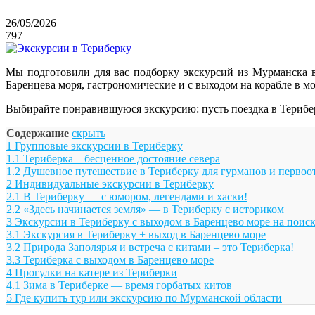
26/05/2026
797
Мы подготовили для вас подборку экскурсий из Мурманска 
Баренцева моря, гастрономические и с выходом на корабле в мо
Выбирайте понравившуюся экскурсию: пусть поездка в Терибе
Содержание
скрыть
1
Групповые экскурсии в Териберку
1.1
Териберка – бесценное достояние севера
1.2
Душевное путешествие в Териберку для гурманов и первоо
2
Индивидуальные экскурсии в Териберку
2.1
В Териберку — с юмором, легендами и хаски!
2.2
«Здесь начинается земля» — в Териберку с историком
3
Экскурсии в Териберку с выходом в Баренцево море на поис
3.1
Экскурсия в Териберку + выход в Баренцево море
3.2
Природа Заполярья и встреча с китами – это Териберка!
3.3
Териберка с выходом в Баренцево море
4
Прогулки на катере из Териберки
4.1
Зима в Териберке — время горбатых китов
5
Где купить тур или экскурсию по Мурманской области