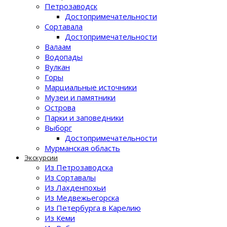
Петрозаводск
Достопримечательности
Сортавала
Достопримечательности
Валаам
Водопады
Вулкан
Горы
Марциальные источники
Музеи и памятники
Острова
Парки и заповедники
Выборг
Достопримечательности
Мурманская область
Экскурсии
Из Петрозаводска
Из Сортавалы
Из Лахденпохьи
Из Медвежьегорска
Из Петербурга в Карелию
Из Кеми