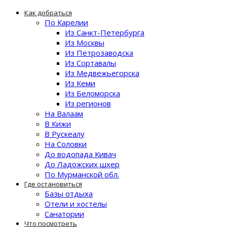
Как добраться
По Карелии
Из Санкт-Петербурга
Из Москвы
Из Петрозаводска
Из Сортавалы
Из Медвежьегорска
Из Кеми
Из Беломорска
Из регионов
На Валаам
В Кижи
В Рускеалу
На Соловки
До водопада Кивач
До Ладожских шхер
По Мурманской обл.
Где остановиться
Базы отдыха
Отели и хостелы
Санатории
Что посмотреть