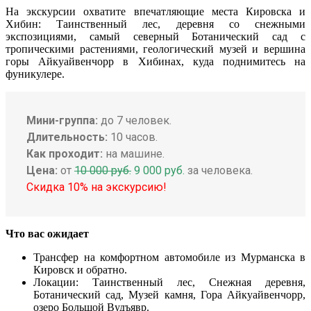
На экскурсии охватите впечатляющие места Кировска и
Хибин: Таинственный лес, деревня со снежными
экспозициями, самый северный Ботанический сад с
тропическими растениями, геологический музей и вершина
горы Айкуайвенчорр в Хибинах, куда поднимитесь на
фуникулере.
Мини-группа:
до 7 человек.
Длительность:
10 часов.
Как проходит:
на машине.
Цена:
от
10 000 руб.
9 000 руб.
за человека.
Скидка 10% на экскурсию!
Что вас ожидает
Трансфер на комфортном автомобиле из Мурманска в
Кировск и обратно.
Локации: Таинственный лес, Снежная деревня,
Ботанический сад, Музей камня, Гора Айкуайвенчорр,
озеро Большой Вудъявр.