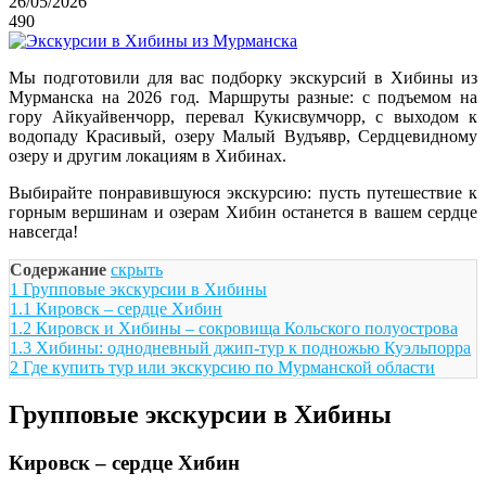
26/05/2026
490
Мы подготовили для вас подборку экскурсий в Хибины из
Мурманска на 2026 год. Маршруты разные: с подъемом на
гору Айкуайвенчорр, перевал Кукисвумчорр, с выходом к
водопаду Красивый, озеру Малый Вудъявр, Сердцевидному
озеру и другим локациям в Хибинах.
Выбирайте понравившуюся экскурсию: пусть путешествие к
горным вершинам и озерам Хибин останется в вашем сердце
навсегда!
Содержание
скрыть
1
Групповые экскурсии в Хибины
1.1
Кировск – сердце Хибин
1.2
Кировск и Хибины – сокровища Кольского полуострова
1.3
Хибины: однодневный джип-тур к подножью Куэльпорра
2
Где купить тур или экскурсию по Мурманской области
Групповые экскурсии в Хибины
Кировск – сердце Хибин