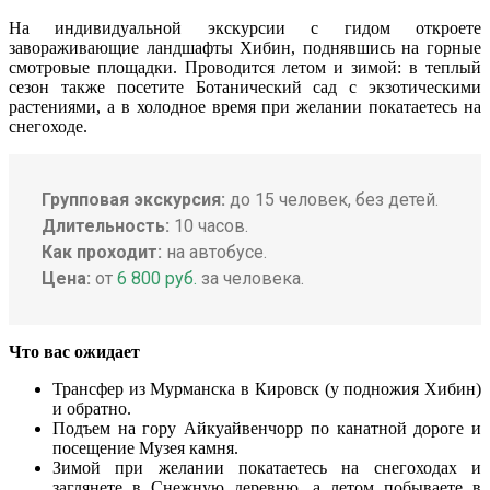
На индивидуальной экскурсии с гидом откроете
завораживающие ландшафты Хибин, поднявшись на горные
смотровые площадки. Проводится летом и зимой: в теплый
сезон также посетите Ботанический сад с экзотическими
растениями, а в холодное время при желании покатаетесь на
снегоходе.
Групповая экскурсия:
до 15 человек, без детей.
Длительность:
10 часов.
Как проходит:
на автобусе.
Цена:
от
6 800 руб.
за человека.
Что вас ожидает
Трансфер из Мурманска в Кировск (у подножия Хибин)
и обратно.
Подъем на гору Айкуайвенчорр по канатной дороге и
посещение Музея камня.
Зимой при желании покатаетесь на снегоходах и
заглянете в Снежную деревню, а летом побываете в