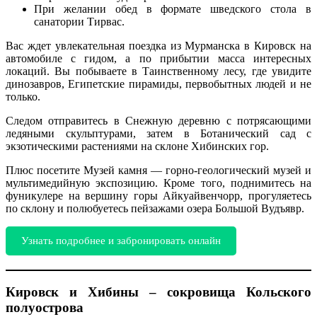
При желании обед в формате шведского стола в
санатории Тирвас.
Вас ждет увлекательная поездка из Мурманска в Кировск на
автомобиле с гидом, а по прибытии масса интересных
локаций. Вы побываете в Таинственному лесу, где увидите
динозавров, Египетские пирамиды, первобытных людей и не
только.
Следом отправитесь в Снежную деревню с потрясающими
ледяными скульптурами, затем в Ботанический сад с
экзотическими растениями на склоне Хибинских гор.
Плюс посетите Музей камня — горно-геологический музей и
мультимедийную экспозицию. Кроме того, поднимитесь на
фуникулере на вершину горы Айкуайвенчорр, прогуляетесь
по склону и полюбуетесь пейзажами озера Большой Вудъявр.
Узнать подробнее и забронировать онлайн
Кировск и Хибины – сокровища Кольского
полуострова