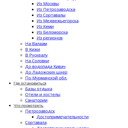
Из Москвы
Из Петрозаводска
Из Сортавалы
Из Медвежьегорска
Из Кеми
Из Беломорска
Из регионов
На Валаам
В Кижи
В Рускеалу
На Соловки
До водопада Кивач
До Ладожских шхер
По Мурманской обл.
Где остановиться
Базы отдыха
Отели и хостелы
Санатории
Что посмотреть
Петрозаводск
Достопримечательности
Сортавала