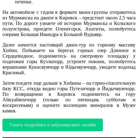
печенье.
На автомобиле с гидом в формате мини-группы отправитесь
из Мурманска на джипе в Кировск – предстоит около 2,5 часа
пути. По дороге узнаете об истории Мурманска и Кольского
полуострова, проедете Оленегорск, Апатиты, полюбуетесь
озерами Большая Имандра и Большой Вудъявр.
Далее начнется настоящий джип-тур по горному массиву
Хибин. Побываете на берегах горных озер Длинное и
Сердцевидное, поднимитесь на смотровую площадку у
подножия горы Куэльпорр, устроите пикник, полюбуетесь
вершинами Кукисвумчорр и Юдычвумчорр, увидите водопад
Красивый.
Затем поедете еще дальше в Хибины – на горно-спасательную
базу КСС, откуда видно горы Путеличорр и Йидычвумчорр.
По возвращении в Кировск поднимитесь на гору
Айкуайвенчорр (только по пятницам, субботам и
воскресеньям) и оцените коллекцию минералов в Музее
камня.
Узнать подробнее и забронировать онлайн