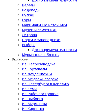
Достопримечательности
Валаам
Водопады
Вулкан
Горы
Марциальные источники
Музеи и памятники
Острова
Парки и заповедники
Выборг
Достопримечательности
Мурманская область
Экскурсии
Из Петрозаводска
Из Сортавалы
Из Лахденпохьи
Из Медвежьегорска
Из Петербурга в Карелию
Из Кеми
Из Рабочеостровска
Из Выборга
Из Мурманска
Из Кировска